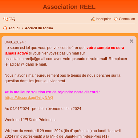
Association REEL
FAQ
Inscription
Connexion
Accueil
Accueil du forum
04/01/2024 :
Le spam est tel que vous pouvez considérer que
votre compte ne sera
jamais activé
si vous n'envoyez pas un mail sur
association.reel[at]gmail.com avec votre
pseudo
et votre
mail
. Remplacer
le [at] par @ dans le mail.
Nous n'avons malheureusement pas le temps de nous pencher sur la
question dans les jours qui viennent.
=> la meilleure solution est de rejoindre notre discord :
https://discord.gg/TvhyNAQ
Au 04/01/2024 : prochain évènement en 2024
Week-end JEUX de Printemps :
Wk jeux du vendredi 29 mars 2024 (fin d'après-midi) au lundi 1er avril
2024 (fin d'après-midi) à la MFR de Saint-Firmin-des-Près (41)