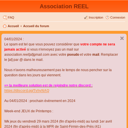
Association REEL
FAQ
Inscription
Connexion
Accueil
Accueil du forum
04/01/2024 :
Le spam est tel que vous pouvez considérer que
votre compte ne sera
jamais activé
si vous n'envoyez pas un mail sur
association.reel[at]gmail.com avec votre
pseudo
et votre
mail
. Remplacer
le [at] par @ dans le mail.
Nous n'avons malheureusement pas le temps de nous pencher sur la
question dans les jours qui viennent.
=> la meilleure solution est de rejoindre notre discord :
https://discord.gg/TvhyNAQ
Au 04/01/2024 : prochain évènement en 2024
Week-end JEUX de Printemps :
Wk jeux du vendredi 29 mars 2024 (fin d'après-midi) au lundi 1er avril
2024 (fin d'après-midi) à la MFR de Saint-Firmin-des-Près (41)