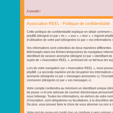
À bientôt !
Association REEL - Politique de confidentialité
Cette politique de confidentialité explique en détail comment « A
phpBB (désigné ici par « ils », « eux », « leur », « logiciel p
d’utilisation de votre part (désignées ici par « vos informations »
Vos informations sont collectées de deux manières différentes. 
téléchargés dans les fichiers temporaires du navigateur internet 
identifiant de session anonyme (désigné ici par « identifiant d
sujets de « Association REEL », archivant de ce fait tous les su
Lors de votre navigation sur « Association REEL », nous pouvo
phpBB. La seconde manière est de récupérer les informations q
anonyme (désignée ici par « messages anonymes »), l’inscriptio
connexion (désignés ici par « vos messages »).
Votre compte contiendra au minimum un identifiant unique (dési
de passe ») et une adresse de courrier électronique personnell
nous héberge. Toutes les informations, en-dehors de votre nom 
d’inscription, sont obligatoires ou facultatives, à la discréti
De plus, vous pouvez faire le choix de vous abonner ou non à la
Votre mot de passe est crypté (par un cryptage à sens unique) af