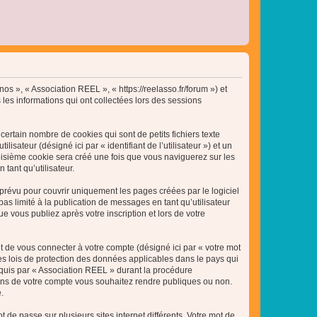
nos », « Association REEL », « https://reelasso.fr/forum ») et
 les informations qui ont collectées lors des sessions
ertain nombre de cookies qui sont de petits fichiers texte
isateur (désigné ici par « identifiant de l’utilisateur ») et un
roisième cookie sera créé une fois que vous naviguerez sur les
tant qu’utilisateur.
révu pour couvrir uniquement les pages créées par le logiciel
 limité à la publication de messages en tant qu’utilisateur
 vous publiez après votre inscription et lors de votre
t de vous connecter à votre compte (désigné ici par « votre mot
es lois de protection des données applicables dans le pays qui
equis par « Association REEL » durant la procédure
ations de votre compte vous souhaitez rendre publiques ou non.
.
 de passe sur plusieurs sites internet différents. Votre mot de