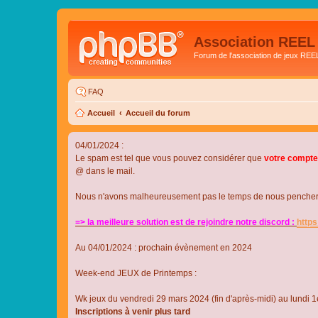
Association REEL
Forum de l'association de jeux REE
FAQ
Accueil
Accueil du forum
04/01/2024 :
Le spam est tel que vous pouvez considérer que
votre compte
@ dans le mail.
Nous n'avons malheureusement pas le temps de nous pencher su
=> la meilleure solution est de rejoindre notre discord :
http
Au 04/01/2024 : prochain évènement en 2024
Week-end JEUX de Printemps :
Wk jeux du vendredi 29 mars 2024 (fin d'après-midi) au lundi 1e
Inscriptions à venir plus tard