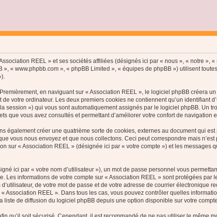
ssociation REEL » et ses sociétés affiliées (désignés ici par « nous », « notre », « 
hpBB », « www.phpbb.com », « phpBB Limited », « équipes de phpBB ») utilisent toutes
).
Premièrement, en naviguant sur « Association REEL », le logiciel phpBB créera un c
de votre ordinateur. Les deux premiers cookies ne contiennent qu’un identifiant d’util
e la session ») qui vous sont automatiquement assignés par le logiciel phpBB. Un t
jets que vous avez consultés et permettant d’améliorer votre confort de navigation en 
ns également créer une quatrième sorte de cookies, externes au document qui est p
ue vous nous envoyez et que nous collectons. Ceci peut correspondre mais n’est pas
n sur « Association REEL » (désignée ici par « votre compte ») et les messages que
gné ici par « votre nom d’utilisateur »), un mot de passe personnel vous permettan
e. Les informations de votre compte sur « Association REEL » sont protégées par l
d’utilisateur, de votre mot de passe et de votre adresse de courrier électronique r
on de « Association REEL ». Dans tous les cas, vous pouvez contrôler quelles inform
 liste de diffusion du logiciel phpBB depuis une option disponible sur votre compte
in qu’il soit sécurisé. Cependant, il est recommandé de ne pas utiliser le même mot