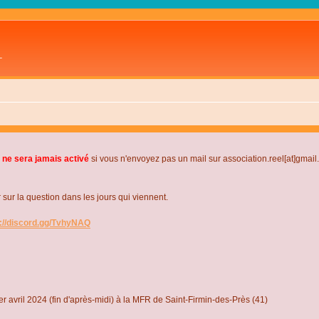
L
 ne sera jamais activé
si vous n'envoyez pas un mail sur association.reel[at]gmai
r la question dans les jours qui viennent.
s://discord.gg/TvhyNAQ
r avril 2024 (fin d'après-midi) à la MFR de Saint-Firmin-des-Près (41)