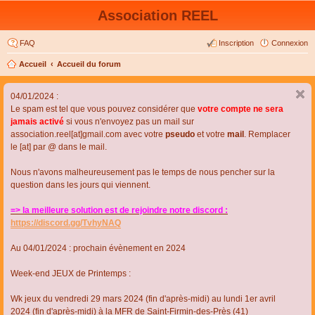
Association REEL
FAQ
Inscription
Connexion
Accueil
Accueil du forum
04/01/2024 :
Le spam est tel que vous pouvez considérer que
votre compte ne sera
jamais activé
si vous n'envoyez pas un mail sur
association.reel[at]gmail.com avec votre
pseudo
et votre
mail
. Remplacer
le [at] par @ dans le mail.
Nous n'avons malheureusement pas le temps de nous pencher sur la
question dans les jours qui viennent.
=> la meilleure solution est de rejoindre notre discord :
https://discord.gg/TvhyNAQ
Au 04/01/2024 : prochain évènement en 2024
Week-end JEUX de Printemps :
Wk jeux du vendredi 29 mars 2024 (fin d'après-midi) au lundi 1er avril
2024 (fin d'après-midi) à la MFR de Saint-Firmin-des-Près (41)