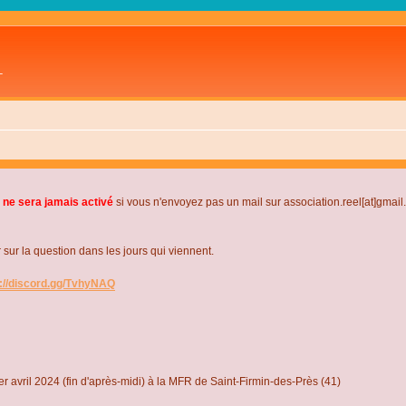
L
 ne sera jamais activé
si vous n'envoyez pas un mail sur association.reel[at]gmai
r la question dans les jours qui viennent.
s://discord.gg/TvhyNAQ
r avril 2024 (fin d'après-midi) à la MFR de Saint-Firmin-des-Près (41)