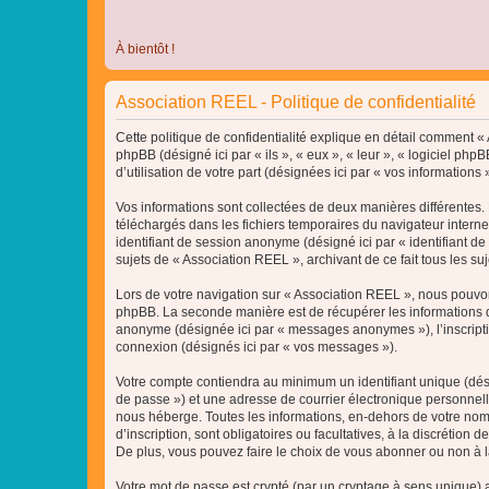
À bientôt !
Association REEL - Politique de confidentialité
Cette politique de confidentialité explique en détail comment « A
phpBB (désigné ici par « ils », « eux », « leur », « logiciel p
d’utilisation de votre part (désignées ici par « vos informations »
Vos informations sont collectées de deux manières différentes. 
téléchargés dans les fichiers temporaires du navigateur internet 
identifiant de session anonyme (désigné ici par « identifiant d
sujets de « Association REEL », archivant de ce fait tous les su
Lors de votre navigation sur « Association REEL », nous pouvo
phpBB. La seconde manière est de récupérer les informations q
anonyme (désignée ici par « messages anonymes »), l’inscriptio
connexion (désignés ici par « vos messages »).
Votre compte contiendra au minimum un identifiant unique (dési
de passe ») et une adresse de courrier électronique personnell
nous héberge. Toutes les informations, en-dehors de votre nom 
d’inscription, sont obligatoires ou facultatives, à la discréti
De plus, vous pouvez faire le choix de vous abonner ou non à la
Votre mot de passe est crypté (par un cryptage à sens unique) af