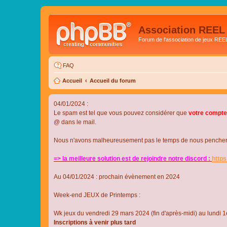
Association REEL
Forum de l'association de jeux REE
FAQ
Accueil
Accueil du forum
04/01/2024 :
Le spam est tel que vous pouvez considérer que
votre compte
@ dans le mail.
Nous n'avons malheureusement pas le temps de nous pencher su
=> la meilleure solution est de rejoindre notre discord :
http
Au 04/01/2024 : prochain évènement en 2024
Week-end JEUX de Printemps :
Wk jeux du vendredi 29 mars 2024 (fin d'après-midi) au lundi 1e
Inscriptions à venir plus tard