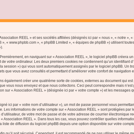
ssociation REEL » et ses sociétés affiliées (désignés ici par « nous », « notre », « 
hpBB », « www.phpbb.com », « phpBB Limited », « équipes de phpBB ») utilisent toutes
).
Premièrement, en naviguant sur « Association REEL », le logiciel phpBB créera un c
de votre ordinateur. Les deux premiers cookies ne contiennent qu’un identifiant d’util
e la session ») qui vous sont automatiquement assignés par le logiciel phpBB. Un t
jets que vous avez consultés et permettant d’améliorer votre confort de navigation en 
ns également créer une quatrième sorte de cookies, externes au document qui est p
ue vous nous envoyez et que nous collectons. Ceci peut correspondre mais n’est pas
n sur « Association REEL » (désignée ici par « votre compte ») et les messages que
gné ici par « votre nom d’utilisateur »), un mot de passe personnel vous permettan
e. Les informations de votre compte sur « Association REEL » sont protégées par l
d’utilisateur, de votre mot de passe et de votre adresse de courrier électronique r
on de « Association REEL ». Dans tous les cas, vous pouvez contrôler quelles inform
 liste de diffusion du logiciel phpBB depuis une option disponible sur votre compte
in qu’il soit sécurisé. Cependant, il est recommandé de ne pas utiliser le même mot