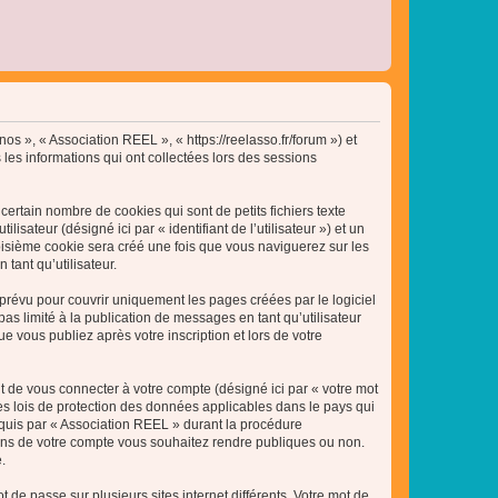
nos », « Association REEL », « https://reelasso.fr/forum ») et
 les informations qui ont collectées lors des sessions
ertain nombre de cookies qui sont de petits fichiers texte
isateur (désigné ici par « identifiant de l’utilisateur ») et un
roisième cookie sera créé une fois que vous naviguerez sur les
tant qu’utilisateur.
révu pour couvrir uniquement les pages créées par le logiciel
 limité à la publication de messages en tant qu’utilisateur
 vous publiez après votre inscription et lors de votre
t de vous connecter à votre compte (désigné ici par « votre mot
es lois de protection des données applicables dans le pays qui
equis par « Association REEL » durant la procédure
ations de votre compte vous souhaitez rendre publiques ou non.
.
 de passe sur plusieurs sites internet différents. Votre mot de