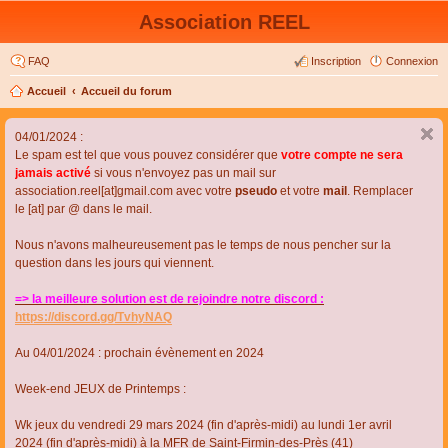
Association REEL
FAQ
Inscription
Connexion
Accueil
Accueil du forum
04/01/2024 :
Le spam est tel que vous pouvez considérer que
votre compte ne sera
jamais activé
si vous n'envoyez pas un mail sur
association.reel[at]gmail.com avec votre
pseudo
et votre
mail
. Remplacer
le [at] par @ dans le mail.
Nous n'avons malheureusement pas le temps de nous pencher sur la
question dans les jours qui viennent.
=> la meilleure solution est de rejoindre notre discord :
https://discord.gg/TvhyNAQ
Au 04/01/2024 : prochain évènement en 2024
Week-end JEUX de Printemps :
Wk jeux du vendredi 29 mars 2024 (fin d'après-midi) au lundi 1er avril
2024 (fin d'après-midi) à la MFR de Saint-Firmin-des-Près (41)