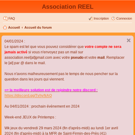
Association REEL
FAQ
Inscription
Connexion
Accueil
Accueil du forum
04/01/2024 :
Le spam est tel que vous pouvez considérer que
votre compte ne sera
jamais activé
si vous n'envoyez pas un mail sur
association.reel[at]gmail.com avec votre
pseudo
et votre
mail
. Remplacer
le [at] par @ dans le mail.
Nous n'avons malheureusement pas le temps de nous pencher sur la
question dans les jours qui viennent.
=> la meilleure solution est de rejoindre notre discord :
https://discord.gg/TvhyNAQ
Au 04/01/2024 : prochain évènement en 2024
Week-end JEUX de Printemps :
Wk jeux du vendredi 29 mars 2024 (fin d'après-midi) au lundi 1er avril
2024 (fin d'après-midi) à la MFR de Saint-Firmin-des-Près (41)