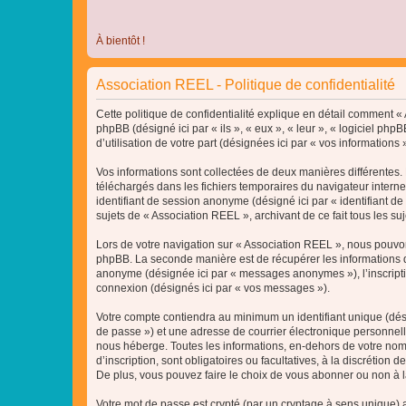
À bientôt !
Association REEL - Politique de confidentialité
Cette politique de confidentialité explique en détail comment « A
phpBB (désigné ici par « ils », « eux », « leur », « logiciel p
d’utilisation de votre part (désignées ici par « vos informations »
Vos informations sont collectées de deux manières différentes. 
téléchargés dans les fichiers temporaires du navigateur internet 
identifiant de session anonyme (désigné ici par « identifiant d
sujets de « Association REEL », archivant de ce fait tous les su
Lors de votre navigation sur « Association REEL », nous pouvo
phpBB. La seconde manière est de récupérer les informations q
anonyme (désignée ici par « messages anonymes »), l’inscriptio
connexion (désignés ici par « vos messages »).
Votre compte contiendra au minimum un identifiant unique (dési
de passe ») et une adresse de courrier électronique personnell
nous héberge. Toutes les informations, en-dehors de votre nom 
d’inscription, sont obligatoires ou facultatives, à la discréti
De plus, vous pouvez faire le choix de vous abonner ou non à la
Votre mot de passe est crypté (par un cryptage à sens unique) af