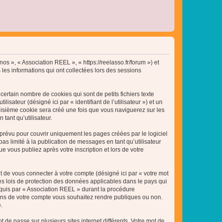
nos », « Association REEL », « https://reelasso.fr/forum ») et
 les informations qui ont collectées lors des sessions
ertain nombre de cookies qui sont de petits fichiers texte
isateur (désigné ici par « identifiant de l’utilisateur ») et un
roisième cookie sera créé une fois que vous naviguerez sur les
tant qu’utilisateur.
révu pour couvrir uniquement les pages créées par le logiciel
 limité à la publication de messages en tant qu’utilisateur
 vous publiez après votre inscription et lors de votre
t de vous connecter à votre compte (désigné ici par « votre mot
es lois de protection des données applicables dans le pays qui
equis par « Association REEL » durant la procédure
ations de votre compte vous souhaitez rendre publiques ou non.
.
 de passe sur plusieurs sites internet différents. Votre mot de