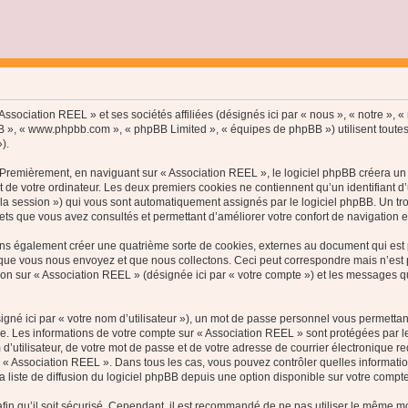
ssociation REEL » et ses sociétés affiliées (désignés ici par « nous », « notre », « 
hpBB », « www.phpbb.com », « phpBB Limited », « équipes de phpBB ») utilisent toutes
).
Premièrement, en naviguant sur « Association REEL », le logiciel phpBB créera un c
de votre ordinateur. Les deux premiers cookies ne contiennent qu’un identifiant d’util
e la session ») qui vous sont automatiquement assignés par le logiciel phpBB. Un t
jets que vous avez consultés et permettant d’améliorer votre confort de navigation en 
ns également créer une quatrième sorte de cookies, externes au document qui est p
ue vous nous envoyez et que nous collectons. Ceci peut correspondre mais n’est pas
n sur « Association REEL » (désignée ici par « votre compte ») et les messages que
gné ici par « votre nom d’utilisateur »), un mot de passe personnel vous permettan
e. Les informations de votre compte sur « Association REEL » sont protégées par l
d’utilisateur, de votre mot de passe et de votre adresse de courrier électronique r
on de « Association REEL ». Dans tous les cas, vous pouvez contrôler quelles inform
 liste de diffusion du logiciel phpBB depuis une option disponible sur votre compte
in qu’il soit sécurisé. Cependant, il est recommandé de ne pas utiliser le même mot