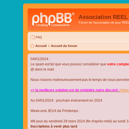
Association REEL
Forum de l'association de jeux REE
FAQ
Accueil
Accueil du forum
04/01/2024 :
Le spam est tel que vous pouvez considérer que
votre compte
@ dans le mail.
Nous n'avons malheureusement pas le temps de nous pencher su
=> la meilleure solution est de rejoindre notre discord :
http
Au 04/01/2024 : prochain évènement en 2024
Week-end JEUX de Printemps :
Wk jeux du vendredi 29 mars 2024 (fin d'après-midi) au lundi 1e
Inscriptions à venir plus tard