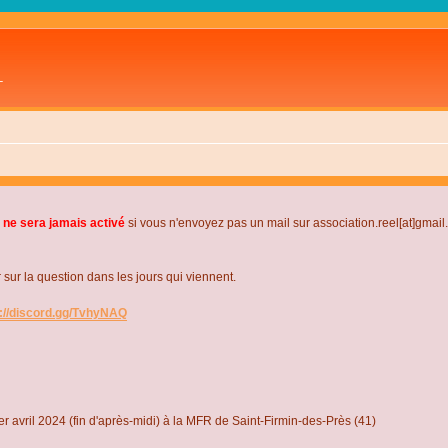
L
 ne sera jamais activé
si vous n'envoyez pas un mail sur association.reel[at]gmai
r la question dans les jours qui viennent.
s://discord.gg/TvhyNAQ
r avril 2024 (fin d'après-midi) à la MFR de Saint-Firmin-des-Près (41)