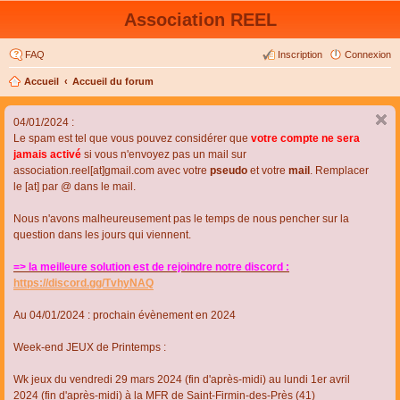
Association REEL
FAQ
Inscription
Connexion
Accueil
Accueil du forum
04/01/2024 :
Le spam est tel que vous pouvez considérer que
votre compte ne sera
jamais activé
si vous n'envoyez pas un mail sur
association.reel[at]gmail.com avec votre
pseudo
et votre
mail
. Remplacer
le [at] par @ dans le mail.
Nous n'avons malheureusement pas le temps de nous pencher sur la
question dans les jours qui viennent.
=> la meilleure solution est de rejoindre notre discord :
https://discord.gg/TvhyNAQ
Au 04/01/2024 : prochain évènement en 2024
Week-end JEUX de Printemps :
Wk jeux du vendredi 29 mars 2024 (fin d'après-midi) au lundi 1er avril
2024 (fin d'après-midi) à la MFR de Saint-Firmin-des-Près (41)