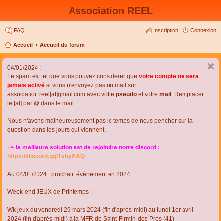
Association REEL
FAQ
Inscription
Connexion
Accueil
Accueil du forum
04/01/2024 :
Le spam est tel que vous pouvez considérer que
votre compte ne sera
jamais activé
si vous n'envoyez pas un mail sur
association.reel[at]gmail.com avec votre
pseudo
et votre
mail
. Remplacer
le [at] par @ dans le mail.
Nous n'avons malheureusement pas le temps de nous pencher sur la
question dans les jours qui viennent.
=> la meilleure solution est de rejoindre notre discord :
https://discord.gg/TvhyNAQ
Au 04/01/2024 : prochain évènement en 2024
Week-end JEUX de Printemps :
Wk jeux du vendredi 29 mars 2024 (fin d'après-midi) au lundi 1er avril
2024 (fin d'après-midi) à la MFR de Saint-Firmin-des-Près (41)