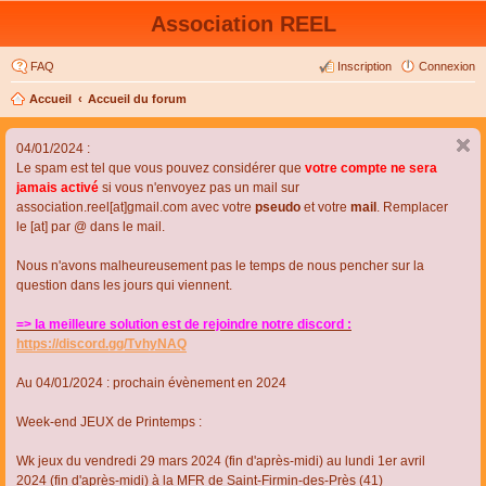
Association REEL
FAQ
Inscription
Connexion
Accueil
Accueil du forum
04/01/2024 :
Le spam est tel que vous pouvez considérer que
votre compte ne sera
jamais activé
si vous n'envoyez pas un mail sur
association.reel[at]gmail.com avec votre
pseudo
et votre
mail
. Remplacer
le [at] par @ dans le mail.
Nous n'avons malheureusement pas le temps de nous pencher sur la
question dans les jours qui viennent.
=> la meilleure solution est de rejoindre notre discord :
https://discord.gg/TvhyNAQ
Au 04/01/2024 : prochain évènement en 2024
Week-end JEUX de Printemps :
Wk jeux du vendredi 29 mars 2024 (fin d'après-midi) au lundi 1er avril
2024 (fin d'après-midi) à la MFR de Saint-Firmin-des-Près (41)