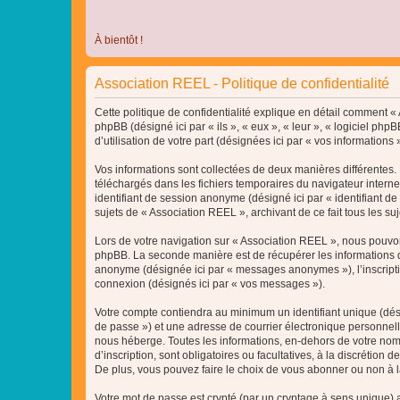
À bientôt !
Association REEL - Politique de confidentialité
Cette politique de confidentialité explique en détail comment « A
phpBB (désigné ici par « ils », « eux », « leur », « logiciel p
d’utilisation de votre part (désignées ici par « vos informations »
Vos informations sont collectées de deux manières différentes. 
téléchargés dans les fichiers temporaires du navigateur internet 
identifiant de session anonyme (désigné ici par « identifiant d
sujets de « Association REEL », archivant de ce fait tous les su
Lors de votre navigation sur « Association REEL », nous pouvo
phpBB. La seconde manière est de récupérer les informations q
anonyme (désignée ici par « messages anonymes »), l’inscriptio
connexion (désignés ici par « vos messages »).
Votre compte contiendra au minimum un identifiant unique (dési
de passe ») et une adresse de courrier électronique personnell
nous héberge. Toutes les informations, en-dehors de votre nom 
d’inscription, sont obligatoires ou facultatives, à la discréti
De plus, vous pouvez faire le choix de vous abonner ou non à la
Votre mot de passe est crypté (par un cryptage à sens unique) af