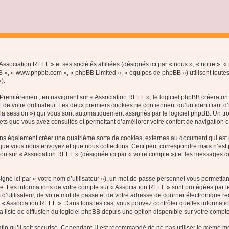
ssociation REEL » et ses sociétés affiliées (désignés ici par « nous », « notre », « 
hpBB », « www.phpbb.com », « phpBB Limited », « équipes de phpBB ») utilisent toutes
).
Premièrement, en naviguant sur « Association REEL », le logiciel phpBB créera un c
de votre ordinateur. Les deux premiers cookies ne contiennent qu’un identifiant d’util
e la session ») qui vous sont automatiquement assignés par le logiciel phpBB. Un t
jets que vous avez consultés et permettant d’améliorer votre confort de navigation en 
ns également créer une quatrième sorte de cookies, externes au document qui est p
ue vous nous envoyez et que nous collectons. Ceci peut correspondre mais n’est pas
n sur « Association REEL » (désignée ici par « votre compte ») et les messages que
gné ici par « votre nom d’utilisateur »), un mot de passe personnel vous permettan
e. Les informations de votre compte sur « Association REEL » sont protégées par l
d’utilisateur, de votre mot de passe et de votre adresse de courrier électronique r
on de « Association REEL ». Dans tous les cas, vous pouvez contrôler quelles inform
 liste de diffusion du logiciel phpBB depuis une option disponible sur votre compte
in qu’il soit sécurisé. Cependant, il est recommandé de ne pas utiliser le même mot