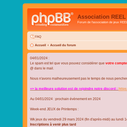
Association REEL
Forum de l'association de jeux REE
FAQ
Accueil
Accueil du forum
04/01/2024 :
Le spam est tel que vous pouvez considérer que
votre compte
@ dans le mail.
Nous n'avons malheureusement pas le temps de nous pencher su
=> la meilleure solution est de rejoindre notre discord :
http
Au 04/01/2024 : prochain évènement en 2024
Week-end JEUX de Printemps :
Wk jeux du vendredi 29 mars 2024 (fin d'après-midi) au lundi 1e
Inscriptions à venir plus tard