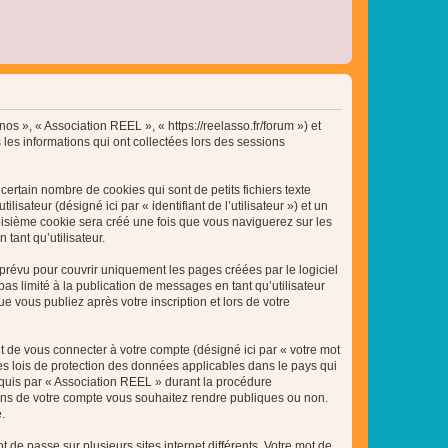
nos », « Association REEL », « https://reelasso.fr/forum ») et
 les informations qui ont collectées lors des sessions
ertain nombre de cookies qui sont de petits fichiers texte
isateur (désigné ici par « identifiant de l’utilisateur ») et un
roisième cookie sera créé une fois que vous naviguerez sur les
tant qu’utilisateur.
révu pour couvrir uniquement les pages créées par le logiciel
 limité à la publication de messages en tant qu’utilisateur
 vous publiez après votre inscription et lors de votre
t de vous connecter à votre compte (désigné ici par « votre mot
es lois de protection des données applicables dans le pays qui
equis par « Association REEL » durant la procédure
ations de votre compte vous souhaitez rendre publiques ou non.
.
 de passe sur plusieurs sites internet différents. Votre mot de