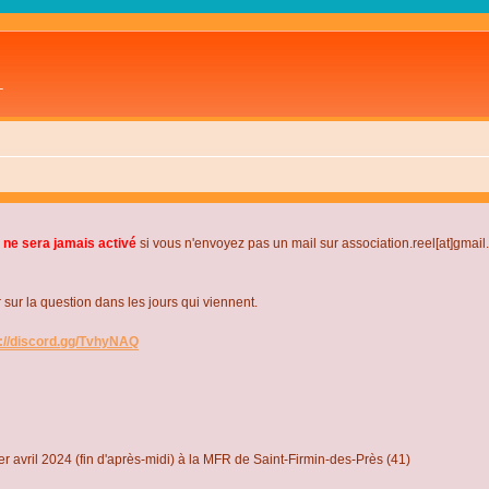
L
 ne sera jamais activé
si vous n'envoyez pas un mail sur association.reel[at]gmai
r la question dans les jours qui viennent.
s://discord.gg/TvhyNAQ
r avril 2024 (fin d'après-midi) à la MFR de Saint-Firmin-des-Près (41)