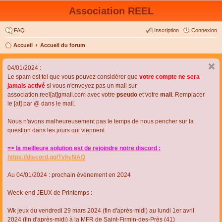
Association REEL
FAQ
Inscription
Connexion
Accueil
Accueil du forum
04/01/2024 :
Le spam est tel que vous pouvez considérer que
votre compte ne sera
jamais activé
si vous n'envoyez pas un mail sur
association.reel[at]gmail.com avec votre
pseudo
et votre
mail
. Remplacer
le [at] par @ dans le mail.
Nous n'avons malheureusement pas le temps de nous pencher sur la
question dans les jours qui viennent.
=> la meilleure solution est de rejoindre notre discord :
https://discord.gg/TvhyNAQ
Au 04/01/2024 : prochain évènement en 2024
Week-end JEUX de Printemps :
Wk jeux du vendredi 29 mars 2024 (fin d'après-midi) au lundi 1er avril
2024 (fin d'après-midi) à la MFR de Saint-Firmin-des-Près (41)