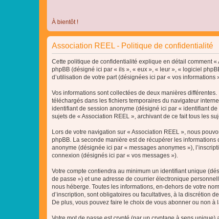
À bientôt !
Association REEL - Politique de confidentialité
Cette politique de confidentialité explique en détail comment « A
phpBB (désigné ici par « ils », « eux », « leur », « logiciel p
d’utilisation de votre part (désignées ici par « vos informations »
Vos informations sont collectées de deux manières différentes. 
téléchargés dans les fichiers temporaires du navigateur internet 
identifiant de session anonyme (désigné ici par « identifiant d
sujets de « Association REEL », archivant de ce fait tous les su
Lors de votre navigation sur « Association REEL », nous pouvo
phpBB. La seconde manière est de récupérer les informations q
anonyme (désignée ici par « messages anonymes »), l’inscriptio
connexion (désignés ici par « vos messages »).
Votre compte contiendra au minimum un identifiant unique (dési
de passe ») et une adresse de courrier électronique personnell
nous héberge. Toutes les informations, en-dehors de votre nom 
d’inscription, sont obligatoires ou facultatives, à la discréti
De plus, vous pouvez faire le choix de vous abonner ou non à la
Votre mot de passe est crypté (par un cryptage à sens unique) af