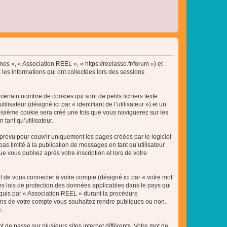
nos », « Association REEL », « https://reelasso.fr/forum ») et
 les informations qui ont collectées lors des sessions
ertain nombre de cookies qui sont de petits fichiers texte
isateur (désigné ici par « identifiant de l’utilisateur ») et un
roisième cookie sera créé une fois que vous naviguerez sur les
tant qu’utilisateur.
révu pour couvrir uniquement les pages créées par le logiciel
 limité à la publication de messages en tant qu’utilisateur
 vous publiez après votre inscription et lors de votre
t de vous connecter à votre compte (désigné ici par « votre mot
es lois de protection des données applicables dans le pays qui
equis par « Association REEL » durant la procédure
ations de votre compte vous souhaitez rendre publiques ou non.
.
 de passe sur plusieurs sites internet différents. Votre mot de