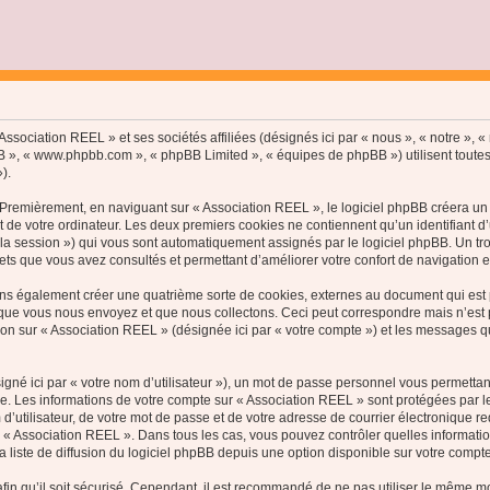
ssociation REEL » et ses sociétés affiliées (désignés ici par « nous », « notre », « 
hpBB », « www.phpbb.com », « phpBB Limited », « équipes de phpBB ») utilisent toutes
).
Premièrement, en naviguant sur « Association REEL », le logiciel phpBB créera un c
de votre ordinateur. Les deux premiers cookies ne contiennent qu’un identifiant d’util
e la session ») qui vous sont automatiquement assignés par le logiciel phpBB. Un t
jets que vous avez consultés et permettant d’améliorer votre confort de navigation en 
ns également créer une quatrième sorte de cookies, externes au document qui est p
ue vous nous envoyez et que nous collectons. Ceci peut correspondre mais n’est pas
n sur « Association REEL » (désignée ici par « votre compte ») et les messages que
gné ici par « votre nom d’utilisateur »), un mot de passe personnel vous permettan
e. Les informations de votre compte sur « Association REEL » sont protégées par l
d’utilisateur, de votre mot de passe et de votre adresse de courrier électronique r
on de « Association REEL ». Dans tous les cas, vous pouvez contrôler quelles inform
 liste de diffusion du logiciel phpBB depuis une option disponible sur votre compte
in qu’il soit sécurisé. Cependant, il est recommandé de ne pas utiliser le même mot