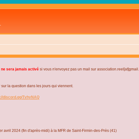
L
 ne sera jamais activé
si vous n'envoyez pas un mail sur association.reel[at]gmai
r la question dans les jours qui viennent.
s://discord.gg/TvhyNAQ
r avril 2024 (fin d'après-midi) à la MFR de Saint-Firmin-des-Près (41)