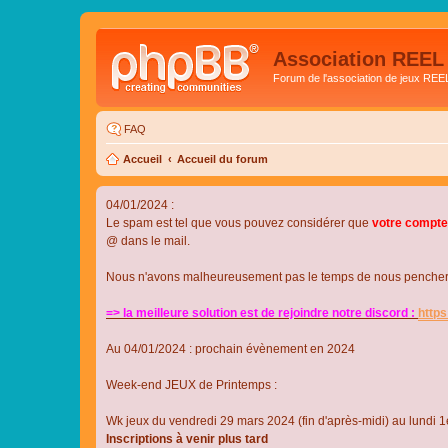
Association REEL
Forum de l'association de jeux REE
FAQ
Accueil
Accueil du forum
04/01/2024 :
Le spam est tel que vous pouvez considérer que
votre compte
@ dans le mail.
Nous n'avons malheureusement pas le temps de nous pencher su
=> la meilleure solution est de rejoindre notre discord :
http
Au 04/01/2024 : prochain évènement en 2024
Week-end JEUX de Printemps :
Wk jeux du vendredi 29 mars 2024 (fin d'après-midi) au lundi 1e
Inscriptions à venir plus tard