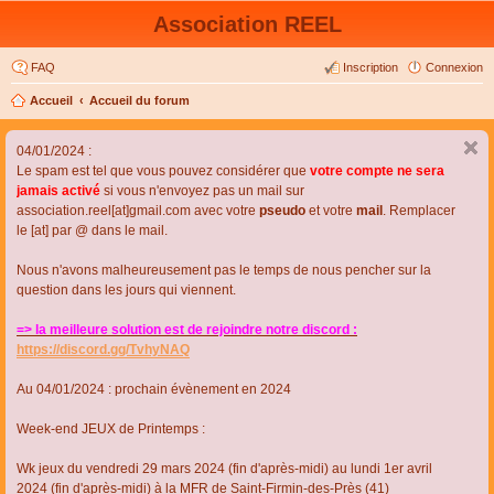
Association REEL
FAQ
Inscription
Connexion
Accueil
Accueil du forum
04/01/2024 :
Le spam est tel que vous pouvez considérer que
votre compte ne sera
jamais activé
si vous n'envoyez pas un mail sur
association.reel[at]gmail.com avec votre
pseudo
et votre
mail
. Remplacer
le [at] par @ dans le mail.
Nous n'avons malheureusement pas le temps de nous pencher sur la
question dans les jours qui viennent.
=> la meilleure solution est de rejoindre notre discord :
https://discord.gg/TvhyNAQ
Au 04/01/2024 : prochain évènement en 2024
Week-end JEUX de Printemps :
Wk jeux du vendredi 29 mars 2024 (fin d'après-midi) au lundi 1er avril
2024 (fin d'après-midi) à la MFR de Saint-Firmin-des-Près (41)