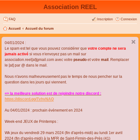
Association REEL
FAQ
Inscription
Connexion
Accueil
Accueil du forum
04/01/2024 :
Le spam est tel que vous pouvez considérer que
votre compte ne sera
jamais activé
si vous n'envoyez pas un mail sur
association.reel[at]gmail.com avec votre
pseudo
et votre
mail
. Remplacer
le [at] par @ dans le mail.
Nous n'avons malheureusement pas le temps de nous pencher sur la
question dans les jours qui viennent.
=> la meilleure solution est de rejoindre notre discord :
https://discord.gg/TvhyNAQ
Au 04/01/2024 : prochain évènement en 2024
Week-end JEUX de Printemps :
Wk jeux du vendredi 29 mars 2024 (fin d'après-midi) au lundi 1er avril
2024 (fin d'après-midi) à la MFR de Saint-Firmin-des-Près (41)