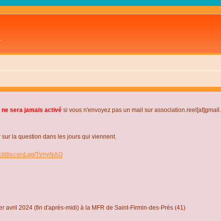
L
 ne sera jamais activé
si vous n'envoyez pas un mail sur association.reel[at]gmai
r la question dans les jours qui viennent.
s://discord.gg/TvhyNAQ
r avril 2024 (fin d'après-midi) à la MFR de Saint-Firmin-des-Près (41)