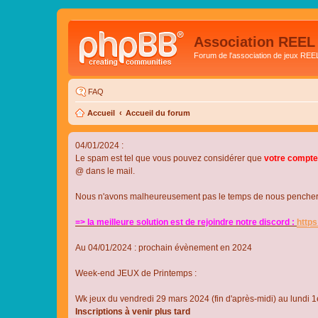
Association REEL
Forum de l'association de jeux REE
FAQ
Accueil
Accueil du forum
04/01/2024 :
Le spam est tel que vous pouvez considérer que
votre compte
@ dans le mail.
Nous n'avons malheureusement pas le temps de nous pencher su
=> la meilleure solution est de rejoindre notre discord :
http
Au 04/01/2024 : prochain évènement en 2024
Week-end JEUX de Printemps :
Wk jeux du vendredi 29 mars 2024 (fin d'après-midi) au lundi 1e
Inscriptions à venir plus tard