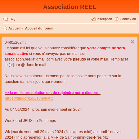
Association REEL
FAQ
Inscription
Connexion
Accueil
Accueil du forum
04/01/2024 :
Le spam est tel que vous pouvez considérer que
votre compte ne sera
jamais activé
si vous n'envoyez pas un mail sur
association.reel[at]gmail.com avec votre
pseudo
et votre
mail
. Remplacer
le [at] par @ dans le mail.
Nous n'avons malheureusement pas le temps de nous pencher sur la
question dans les jours qui viennent.
=> la meilleure solution est de rejoindre notre discord :
https://discord.gg/TvhyNAQ
Au 04/01/2024 : prochain évènement en 2024
Week-end JEUX de Printemps :
Wk jeux du vendredi 29 mars 2024 (fin d'après-midi) au lundi 1er avril
2024 (fin d'après-midi) à la MFR de Saint-Firmin-des-Près (41)