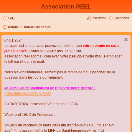
Association REEL
FAQ
Inscription
Connexion
Accueil
Accueil du forum
04/01/2024 :
Le spam est tel que vous pouvez considérer que
votre compte ne sera
jamais activé
si vous n'envoyez pas un mail sur
association.reel[at]gmail.com avec votre
pseudo
et votre
mail
. Remplacer
le [at] par @ dans le mail.
Nous n'avons malheureusement pas le temps de nous pencher sur la
question dans les jours qui viennent.
=> la meilleure solution est de rejoindre notre discord :
https://discord.gg/TvhyNAQ
Au 04/01/2024 : prochain évènement en 2024
Week-end JEUX de Printemps :
Wk jeux du vendredi 29 mars 2024 (fin d'après-midi) au lundi 1er avril
2024 (fin d'après-midi) à la MFR de Saint-Firmin-des-Près (41)