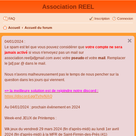
Association REEL
FAQ
Inscription
Connexion
Accueil
Accueil du forum
04/01/2024 :
Le spam est tel que vous pouvez considérer que
votre compte ne sera
jamais activé
si vous n'envoyez pas un mail sur
association.reel[at]gmail.com avec votre
pseudo
et votre
mail
. Remplacer
le [at] par @ dans le mail.
Nous n'avons malheureusement pas le temps de nous pencher sur la
question dans les jours qui viennent.
=> la meilleure solution est de rejoindre notre discord :
https://discord.gg/TvhyNAQ
Au 04/01/2024 : prochain évènement en 2024
Week-end JEUX de Printemps :
Wk jeux du vendredi 29 mars 2024 (fin d'après-midi) au lundi 1er avril
2024 (fin d'après-midi) à la MFR de Saint-Firmin-des-Près (41)