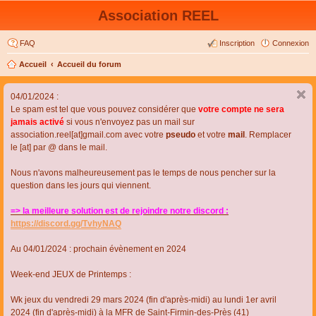
Association REEL
FAQ
Inscription
Connexion
Accueil
Accueil du forum
04/01/2024 :
Le spam est tel que vous pouvez considérer que
votre compte ne sera
jamais activé
si vous n'envoyez pas un mail sur
association.reel[at]gmail.com avec votre
pseudo
et votre
mail
. Remplacer
le [at] par @ dans le mail.
Nous n'avons malheureusement pas le temps de nous pencher sur la
question dans les jours qui viennent.
=> la meilleure solution est de rejoindre notre discord :
https://discord.gg/TvhyNAQ
Au 04/01/2024 : prochain évènement en 2024
Week-end JEUX de Printemps :
Wk jeux du vendredi 29 mars 2024 (fin d'après-midi) au lundi 1er avril
2024 (fin d'après-midi) à la MFR de Saint-Firmin-des-Près (41)