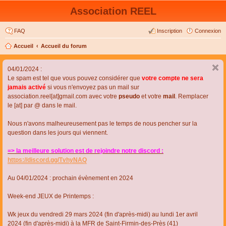
Association REEL
FAQ
Inscription
Connexion
Accueil
Accueil du forum
04/01/2024 :
Le spam est tel que vous pouvez considérer que
votre compte ne sera
jamais activé
si vous n'envoyez pas un mail sur
association.reel[at]gmail.com avec votre
pseudo
et votre
mail
. Remplacer
le [at] par @ dans le mail.
Nous n'avons malheureusement pas le temps de nous pencher sur la
question dans les jours qui viennent.
=> la meilleure solution est de rejoindre notre discord :
https://discord.gg/TvhyNAQ
Au 04/01/2024 : prochain évènement en 2024
Week-end JEUX de Printemps :
Wk jeux du vendredi 29 mars 2024 (fin d'après-midi) au lundi 1er avril
2024 (fin d'après-midi) à la MFR de Saint-Firmin-des-Près (41)