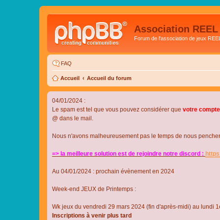
Association REEL
Forum de l'association de jeux REE
FAQ
Accueil
Accueil du forum
04/01/2024 :
Le spam est tel que vous pouvez considérer que
votre compte
@ dans le mail.
Nous n'avons malheureusement pas le temps de nous pencher su
=> la meilleure solution est de rejoindre notre discord :
http
Au 04/01/2024 : prochain évènement en 2024
Week-end JEUX de Printemps :
Wk jeux du vendredi 29 mars 2024 (fin d'après-midi) au lundi 1e
Inscriptions à venir plus tard