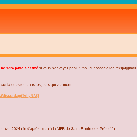
L
 ne sera jamais activé
si vous n'envoyez pas un mail sur association.reel[at]gmai
r la question dans les jours qui viennent.
s://discord.gg/TvhyNAQ
r avril 2024 (fin d'après-midi) à la MFR de Saint-Firmin-des-Près (41)