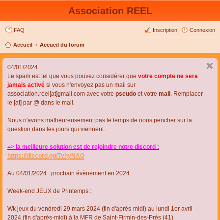
Association REEL
FAQ
Inscription
Connexion
Accueil
Accueil du forum
04/01/2024 :
Le spam est tel que vous pouvez considérer que
votre compte ne sera
jamais activé
si vous n'envoyez pas un mail sur
association.reel[at]gmail.com avec votre
pseudo
et votre
mail
. Remplacer
le [at] par @ dans le mail.
Nous n'avons malheureusement pas le temps de nous pencher sur la
question dans les jours qui viennent.
=> la meilleure solution est de rejoindre notre discord :
https://discord.gg/TvhyNAQ
Au 04/01/2024 : prochain évènement en 2024
Week-end JEUX de Printemps :
Wk jeux du vendredi 29 mars 2024 (fin d'après-midi) au lundi 1er avril
2024 (fin d'après-midi) à la MFR de Saint-Firmin-des-Près (41)