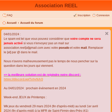
Association REEL
FAQ
Inscription
Connexion
Accueil
Accueil du forum
04/01/2024 :
Le spam est tel que vous pouvez considérer que
votre compte ne sera
jamais activé
si vous n'envoyez pas un mail sur
association.reel[at]gmail.com avec votre
pseudo
et votre
mail
. Remplacer
le [at] par @ dans le mail.
Nous n'avons malheureusement pas le temps de nous pencher sur la
question dans les jours qui viennent.
=> la meilleure solution est de rejoindre notre discord :
https://discord.gg/TvhyNAQ
Au 04/01/2024 : prochain évènement en 2024
Week-end JEUX de Printemps :
Wk jeux du vendredi 29 mars 2024 (fin d'après-midi) au lundi 1er avril
2024 (fin d'après-midi) à la MFR de Saint-Firmin-des-Près (41)