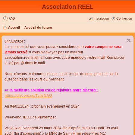
Association REEL
FAQ
Inscription
Connexion
Accueil
Accueil du forum
04/01/2024 :
Le spam est tel que vous pouvez considérer que
votre compte ne sera
jamais activé
si vous n'envoyez pas un mail sur
association.reel[at]gmail.com avec votre
pseudo
et votre
mail
. Remplacer
le [at] par @ dans le mail.
Nous n'avons malheureusement pas le temps de nous pencher sur la
question dans les jours qui viennent.
=> la meilleure solution est de rejoindre notre discord :
https://discord.gg/TvhyNAQ
Au 04/01/2024 : prochain évènement en 2024
Week-end JEUX de Printemps :
Wk jeux du vendredi 29 mars 2024 (fin d'après-midi) au lundi 1er avril
2024 (fin d'après-midi) à la MFR de Saint-Firmin-des-Près (41)