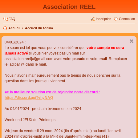
Association REEL
FAQ
Inscription
Connexion
Accueil
Accueil du forum
04/01/2024 :
Le spam est tel que vous pouvez considérer que
votre compte ne sera
jamais activé
si vous n'envoyez pas un mail sur
association.reel[at]gmail.com avec votre
pseudo
et votre
mail
. Remplacer
le [at] par @ dans le mail.
Nous n'avons malheureusement pas le temps de nous pencher sur la
question dans les jours qui viennent.
=> la meilleure solution est de rejoindre notre discord :
https://discord.gg/TvhyNAQ
Au 04/01/2024 : prochain évènement en 2024
Week-end JEUX de Printemps :
Wk jeux du vendredi 29 mars 2024 (fin d'après-midi) au lundi 1er avril
2024 (fin d'après-midi) à la MFR de Saint-Firmin-des-Près (41)