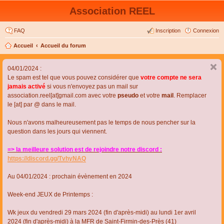
Association REEL
FAQ
Inscription
Connexion
Accueil
Accueil du forum
04/01/2024 :
Le spam est tel que vous pouvez considérer que
votre compte ne sera
jamais activé
si vous n'envoyez pas un mail sur
association.reel[at]gmail.com avec votre
pseudo
et votre
mail
. Remplacer
le [at] par @ dans le mail.
Nous n'avons malheureusement pas le temps de nous pencher sur la
question dans les jours qui viennent.
=> la meilleure solution est de rejoindre notre discord :
https://discord.gg/TvhyNAQ
Au 04/01/2024 : prochain évènement en 2024
Week-end JEUX de Printemps :
Wk jeux du vendredi 29 mars 2024 (fin d'après-midi) au lundi 1er avril
2024 (fin d'après-midi) à la MFR de Saint-Firmin-des-Près (41)