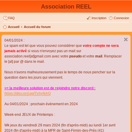
Association REEL
FAQ
Inscription
Connexion
Accueil
Accueil du forum
04/01/2024 :
Le spam est tel que vous pouvez considérer que
votre compte ne sera
jamais activé
si vous n'envoyez pas un mail sur
association.reel[at]gmail.com avec votre
pseudo
et votre
mail
. Remplacer
le [at] par @ dans le mail.
Nous n'avons malheureusement pas le temps de nous pencher sur la
question dans les jours qui viennent.
=> la meilleure solution est de rejoindre notre discord :
https://discord.gg/TvhyNAQ
Au 04/01/2024 : prochain évènement en 2024
Week-end JEUX de Printemps :
Wk jeux du vendredi 29 mars 2024 (fin d'après-midi) au lundi 1er avril
2024 (fin d'après-midi) à la MFR de Saint-Firmin-des-Près (41)