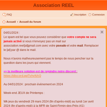
Association REEL
FAQ
Inscription
Connexion
Accueil
Accueil du forum
04/01/2024 :
Le spam est tel que vous pouvez considérer que
votre compte ne sera
jamais activé
si vous n'envoyez pas un mail sur
association.reel[at]gmail.com avec votre
pseudo
et votre
mail
. Remplacer
le [at] par @ dans le mail.
Nous n'avons malheureusement pas le temps de nous pencher sur la
question dans les jours qui viennent.
=> la meilleure solution est de rejoindre notre discord :
https://discord.gg/TvhyNAQ
Au 04/01/2024 : prochain évènement en 2024
Week-end JEUX de Printemps :
Wk jeux du vendredi 29 mars 2024 (fin d'après-midi) au lundi 1er avril
2024 (fin d'après-midi) à la MFR de Saint-Firmin-des-Près (41)