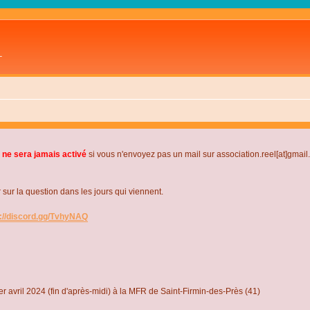
L
 ne sera jamais activé
si vous n'envoyez pas un mail sur association.reel[at]gmai
r la question dans les jours qui viennent.
s://discord.gg/TvhyNAQ
r avril 2024 (fin d'après-midi) à la MFR de Saint-Firmin-des-Près (41)