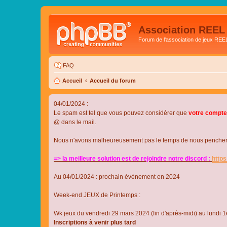
Association REEL
Forum de l'association de jeux REE
FAQ
Accueil
Accueil du forum
04/01/2024 :
Le spam est tel que vous pouvez considérer que
votre compte
@ dans le mail.
Nous n'avons malheureusement pas le temps de nous pencher su
=> la meilleure solution est de rejoindre notre discord :
http
Au 04/01/2024 : prochain évènement en 2024
Week-end JEUX de Printemps :
Wk jeux du vendredi 29 mars 2024 (fin d'après-midi) au lundi 1e
Inscriptions à venir plus tard