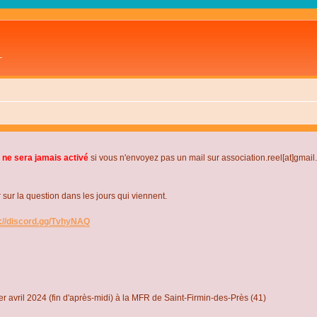
L
 ne sera jamais activé
si vous n'envoyez pas un mail sur association.reel[at]gmai
r la question dans les jours qui viennent.
s://discord.gg/TvhyNAQ
r avril 2024 (fin d'après-midi) à la MFR de Saint-Firmin-des-Près (41)