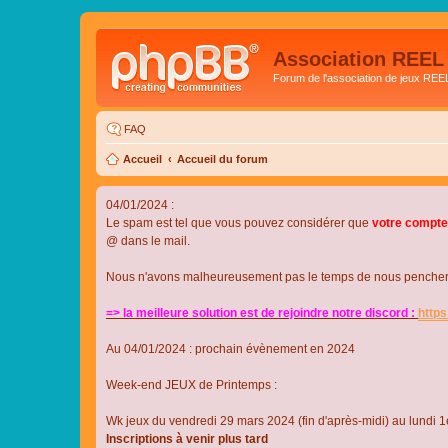
Association REEL
Forum de l'association de jeux REE
FAQ
Accueil
Accueil du forum
04/01/2024 :
Le spam est tel que vous pouvez considérer que
votre compte
@ dans le mail.
Nous n'avons malheureusement pas le temps de nous pencher su
=> la meilleure solution est de rejoindre notre discord :
http
Au 04/01/2024 : prochain évènement en 2024
Week-end JEUX de Printemps :
Wk jeux du vendredi 29 mars 2024 (fin d'après-midi) au lundi 1e
Inscriptions à venir plus tard