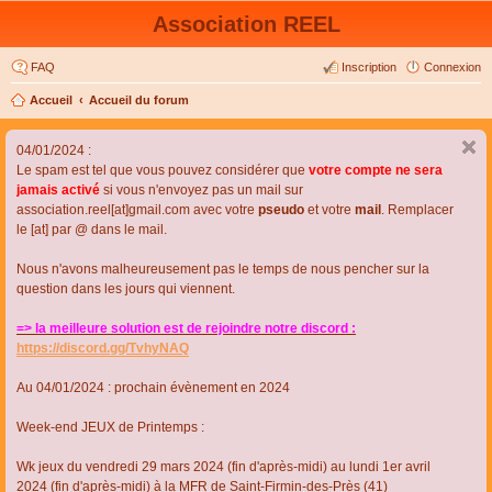
Association REEL
FAQ
Inscription
Connexion
Accueil
Accueil du forum
04/01/2024 :
Le spam est tel que vous pouvez considérer que
votre compte ne sera
jamais activé
si vous n'envoyez pas un mail sur
association.reel[at]gmail.com avec votre
pseudo
et votre
mail
. Remplacer
le [at] par @ dans le mail.
Nous n'avons malheureusement pas le temps de nous pencher sur la
question dans les jours qui viennent.
=> la meilleure solution est de rejoindre notre discord :
https://discord.gg/TvhyNAQ
Au 04/01/2024 : prochain évènement en 2024
Week-end JEUX de Printemps :
Wk jeux du vendredi 29 mars 2024 (fin d'après-midi) au lundi 1er avril
2024 (fin d'après-midi) à la MFR de Saint-Firmin-des-Près (41)