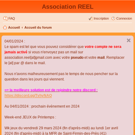
Association REEL
FAQ
Inscription
Connexion
Accueil
Accueil du forum
04/01/2024 :
Le spam est tel que vous pouvez considérer que
votre compte ne sera
jamais activé
si vous n'envoyez pas un mail sur
association.reel[at]gmail.com avec votre
pseudo
et votre
mail
. Remplacer
le [at] par @ dans le mail.
Nous n'avons malheureusement pas le temps de nous pencher sur la
question dans les jours qui viennent.
=> la meilleure solution est de rejoindre notre discord :
https://discord.gg/TvhyNAQ
Au 04/01/2024 : prochain évènement en 2024
Week-end JEUX de Printemps :
Wk jeux du vendredi 29 mars 2024 (fin d'après-midi) au lundi 1er avril
2024 (fin d'après-midi) à la MFR de Saint-Firmin-des-Près (41)