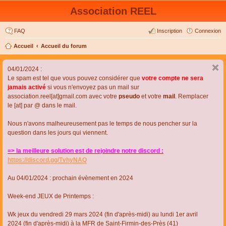
Association REEL
FAQ
Inscription
Connexion
Accueil
Accueil du forum
04/01/2024 :
Le spam est tel que vous pouvez considérer que
votre compte ne sera
jamais activé
si vous n'envoyez pas un mail sur
association.reel[at]gmail.com avec votre
pseudo
et votre
mail
. Remplacer
le [at] par @ dans le mail.
Nous n'avons malheureusement pas le temps de nous pencher sur la
question dans les jours qui viennent.
=> la meilleure solution est de rejoindre notre discord :
https://discord.gg/TvhyNAQ
Au 04/01/2024 : prochain évènement en 2024
Week-end JEUX de Printemps :
Wk jeux du vendredi 29 mars 2024 (fin d'après-midi) au lundi 1er avril
2024 (fin d'après-midi) à la MFR de Saint-Firmin-des-Près (41)