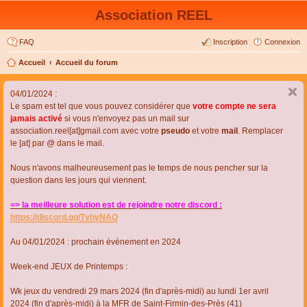
Association REEL
FAQ
Inscription
Connexion
Accueil
Accueil du forum
04/01/2024 :
Le spam est tel que vous pouvez considérer que
votre compte ne sera
jamais activé
si vous n'envoyez pas un mail sur
association.reel[at]gmail.com avec votre
pseudo
et votre
mail
. Remplacer
le [at] par @ dans le mail.
Nous n'avons malheureusement pas le temps de nous pencher sur la
question dans les jours qui viennent.
=> la meilleure solution est de rejoindre notre discord :
https://discord.gg/TvhyNAQ
Au 04/01/2024 : prochain évènement en 2024
Week-end JEUX de Printemps :
Wk jeux du vendredi 29 mars 2024 (fin d'après-midi) au lundi 1er avril
2024 (fin d'après-midi) à la MFR de Saint-Firmin-des-Près (41)