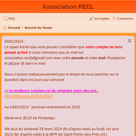
Association REEL
FAQ
Inscription
Connexion
Accueil
Accueil du forum
04/01/2024 :
Le spam est tel que vous pouvez considérer que
votre compte ne sera
jamais activé
si vous n'envoyez pas un mail sur
association.reel[at]gmail.com avec votre
pseudo
et votre
mail
. Remplacer
le [at] par @ dans le mail.
Nous n'avons malheureusement pas le temps de nous pencher sur la
question dans les jours qui viennent.
=> la meilleure solution est de rejoindre notre discord :
https://discord.gg/TvhyNAQ
Au 04/01/2024 : prochain évènement en 2024
Week-end JEUX de Printemps :
Wk jeux du vendredi 29 mars 2024 (fin d'après-midi) au lundi 1er avril
2024 (fin d'après-midi) à la MFR de Saint-Firmin-des-Près (41)