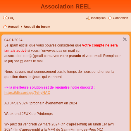
Association REEL
FAQ
Inscription
Connexion
Accueil
Accueil du forum
04/01/2024 :
Le spam est tel que vous pouvez considérer que
votre compte ne sera
jamais activé
si vous n'envoyez pas un mail sur
association.reel[at]gmail.com avec votre
pseudo
et votre
mail
. Remplacer
le [at] par @ dans le mail.
Nous n'avons malheureusement pas le temps de nous pencher sur la
question dans les jours qui viennent.
=> la meilleure solution est de rejoindre notre discord :
https://discord.gg/TvhyNAQ
Au 04/01/2024 : prochain évènement en 2024
Week-end JEUX de Printemps :
Wk jeux du vendredi 29 mars 2024 (fin d'après-midi) au lundi 1er avril
2024 (fin d'après-midi) à la MFR de Saint-Firmin-des-Près (41)