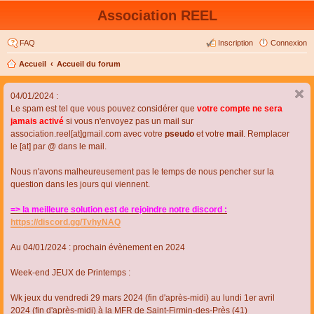
Association REEL
FAQ
Inscription
Connexion
Accueil
Accueil du forum
04/01/2024 :
Le spam est tel que vous pouvez considérer que
votre compte ne sera
jamais activé
si vous n'envoyez pas un mail sur
association.reel[at]gmail.com avec votre
pseudo
et votre
mail
. Remplacer
le [at] par @ dans le mail.
Nous n'avons malheureusement pas le temps de nous pencher sur la
question dans les jours qui viennent.
=> la meilleure solution est de rejoindre notre discord :
https://discord.gg/TvhyNAQ
Au 04/01/2024 : prochain évènement en 2024
Week-end JEUX de Printemps :
Wk jeux du vendredi 29 mars 2024 (fin d'après-midi) au lundi 1er avril
2024 (fin d'après-midi) à la MFR de Saint-Firmin-des-Près (41)