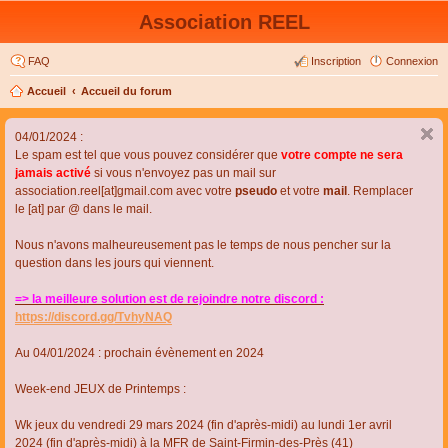
Association REEL
FAQ
Inscription
Connexion
Accueil
Accueil du forum
04/01/2024 :
Le spam est tel que vous pouvez considérer que
votre compte ne sera
jamais activé
si vous n'envoyez pas un mail sur
association.reel[at]gmail.com avec votre
pseudo
et votre
mail
. Remplacer
le [at] par @ dans le mail.
Nous n'avons malheureusement pas le temps de nous pencher sur la
question dans les jours qui viennent.
=> la meilleure solution est de rejoindre notre discord :
https://discord.gg/TvhyNAQ
Au 04/01/2024 : prochain évènement en 2024
Week-end JEUX de Printemps :
Wk jeux du vendredi 29 mars 2024 (fin d'après-midi) au lundi 1er avril
2024 (fin d'après-midi) à la MFR de Saint-Firmin-des-Près (41)