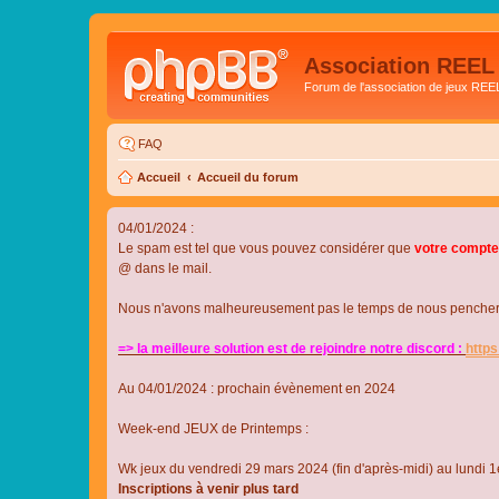
Association REEL
Forum de l'association de jeux REE
FAQ
Accueil
Accueil du forum
04/01/2024 :
Le spam est tel que vous pouvez considérer que
votre compte
@ dans le mail.
Nous n'avons malheureusement pas le temps de nous pencher su
=> la meilleure solution est de rejoindre notre discord :
http
Au 04/01/2024 : prochain évènement en 2024
Week-end JEUX de Printemps :
Wk jeux du vendredi 29 mars 2024 (fin d'après-midi) au lundi 1e
Inscriptions à venir plus tard