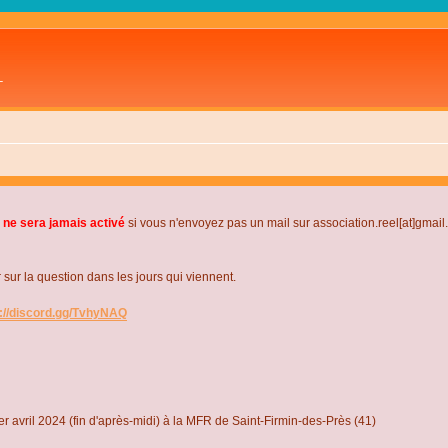
L
 ne sera jamais activé
si vous n'envoyez pas un mail sur association.reel[at]gmai
r la question dans les jours qui viennent.
s://discord.gg/TvhyNAQ
r avril 2024 (fin d'après-midi) à la MFR de Saint-Firmin-des-Près (41)