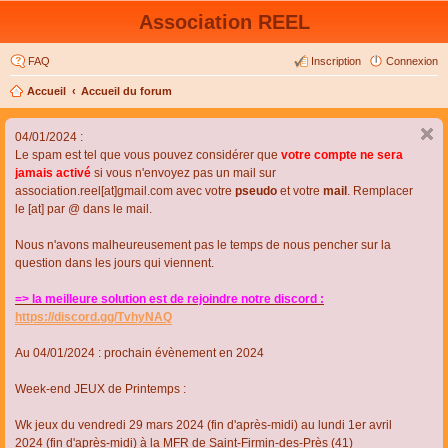
Association REEL
FAQ
Inscription
Connexion
Accueil
Accueil du forum
04/01/2024 :
Le spam est tel que vous pouvez considérer que
votre compte ne sera
jamais activé
si vous n'envoyez pas un mail sur
association.reel[at]gmail.com avec votre
pseudo
et votre
mail
. Remplacer
le [at] par @ dans le mail.
Nous n'avons malheureusement pas le temps de nous pencher sur la
question dans les jours qui viennent.
=> la meilleure solution est de rejoindre notre discord :
https://discord.gg/TvhyNAQ
Au 04/01/2024 : prochain évènement en 2024
Week-end JEUX de Printemps :
Wk jeux du vendredi 29 mars 2024 (fin d'après-midi) au lundi 1er avril
2024 (fin d'après-midi) à la MFR de Saint-Firmin-des-Près (41)