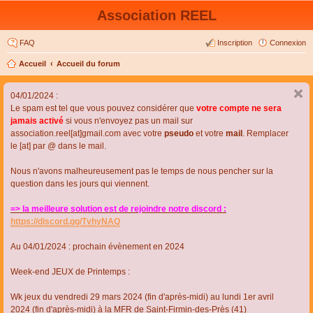
Association REEL
FAQ
Inscription
Connexion
Accueil
Accueil du forum
04/01/2024 :
Le spam est tel que vous pouvez considérer que
votre compte ne sera
jamais activé
si vous n'envoyez pas un mail sur
association.reel[at]gmail.com avec votre
pseudo
et votre
mail
. Remplacer
le [at] par @ dans le mail.
Nous n'avons malheureusement pas le temps de nous pencher sur la
question dans les jours qui viennent.
=> la meilleure solution est de rejoindre notre discord :
https://discord.gg/TvhyNAQ
Au 04/01/2024 : prochain évènement en 2024
Week-end JEUX de Printemps :
Wk jeux du vendredi 29 mars 2024 (fin d'après-midi) au lundi 1er avril
2024 (fin d'après-midi) à la MFR de Saint-Firmin-des-Près (41)