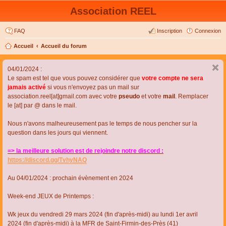
Association REEL
FAQ
Inscription
Connexion
Accueil
Accueil du forum
04/01/2024 :
Le spam est tel que vous pouvez considérer que
votre compte ne sera
jamais activé
si vous n'envoyez pas un mail sur
association.reel[at]gmail.com avec votre
pseudo
et votre
mail
. Remplacer
le [at] par @ dans le mail.
Nous n'avons malheureusement pas le temps de nous pencher sur la
question dans les jours qui viennent.
=> la meilleure solution est de rejoindre notre discord :
https://discord.gg/TvhyNAQ
Au 04/01/2024 : prochain évènement en 2024
Week-end JEUX de Printemps :
Wk jeux du vendredi 29 mars 2024 (fin d'après-midi) au lundi 1er avril
2024 (fin d'après-midi) à la MFR de Saint-Firmin-des-Près (41)