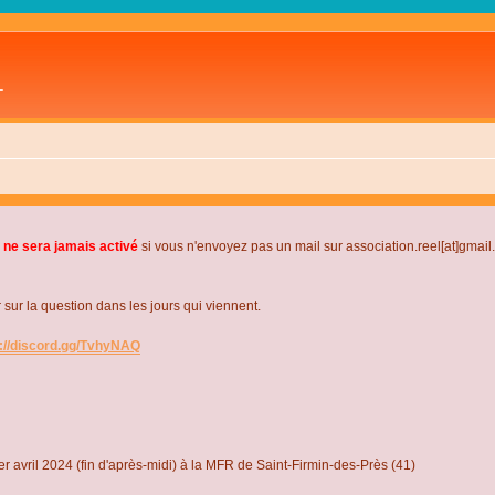
L
 ne sera jamais activé
si vous n'envoyez pas un mail sur association.reel[at]gmai
r la question dans les jours qui viennent.
s://discord.gg/TvhyNAQ
r avril 2024 (fin d'après-midi) à la MFR de Saint-Firmin-des-Près (41)