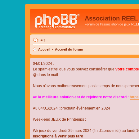
Association REEL
Forum de l'association de jeux REE
FAQ
Accueil
Accueil du forum
04/01/2024 :
Le spam est tel que vous pouvez considérer que
votre compte
@ dans le mail.
Nous n'avons malheureusement pas le temps de nous pencher su
=> la meilleure solution est de rejoindre notre discord :
http
Au 04/01/2024 : prochain évènement en 2024
Week-end JEUX de Printemps :
Wk jeux du vendredi 29 mars 2024 (fin d'après-midi) au lundi 1e
Inscriptions à venir plus tard