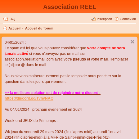
Association REEL
FAQ
Inscription
Connexion
Accueil
Accueil du forum
04/01/2024 :
Le spam est tel que vous pouvez considérer que
votre compte ne sera
jamais activé
si vous n'envoyez pas un mail sur
association.reel[at]gmail.com avec votre
pseudo
et votre
mail
. Remplacer
le [at] par @ dans le mail.
Nous n'avons malheureusement pas le temps de nous pencher sur la
question dans les jours qui viennent.
=> la meilleure solution est de rejoindre notre discord :
https://discord.gg/TvhyNAQ
Au 04/01/2024 : prochain évènement en 2024
Week-end JEUX de Printemps :
Wk jeux du vendredi 29 mars 2024 (fin d'après-midi) au lundi 1er avril
2024 (fin d'après-midi) à la MFR de Saint-Firmin-des-Près (41)