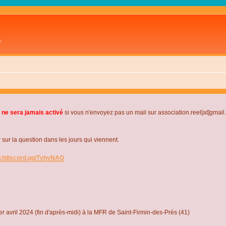
L
 ne sera jamais activé
si vous n'envoyez pas un mail sur association.reel[at]gmai
r la question dans les jours qui viennent.
s://discord.gg/TvhyNAQ
r avril 2024 (fin d'après-midi) à la MFR de Saint-Firmin-des-Près (41)