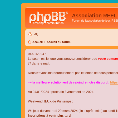
Association REEL
Forum de l'association de jeux REE
FAQ
Accueil
Accueil du forum
04/01/2024 :
Le spam est tel que vous pouvez considérer que
votre compte
@ dans le mail.
Nous n'avons malheureusement pas le temps de nous pencher su
=> la meilleure solution est de rejoindre notre discord :
http
Au 04/01/2024 : prochain évènement en 2024
Week-end JEUX de Printemps :
Wk jeux du vendredi 29 mars 2024 (fin d'après-midi) au lundi 1e
Inscriptions à venir plus tard