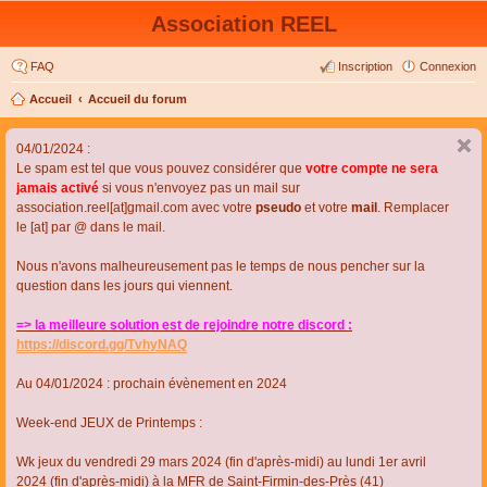
Association REEL
FAQ
Inscription
Connexion
Accueil
Accueil du forum
04/01/2024 :
Le spam est tel que vous pouvez considérer que
votre compte ne sera
jamais activé
si vous n'envoyez pas un mail sur
association.reel[at]gmail.com avec votre
pseudo
et votre
mail
. Remplacer
le [at] par @ dans le mail.
Nous n'avons malheureusement pas le temps de nous pencher sur la
question dans les jours qui viennent.
=> la meilleure solution est de rejoindre notre discord :
https://discord.gg/TvhyNAQ
Au 04/01/2024 : prochain évènement en 2024
Week-end JEUX de Printemps :
Wk jeux du vendredi 29 mars 2024 (fin d'après-midi) au lundi 1er avril
2024 (fin d'après-midi) à la MFR de Saint-Firmin-des-Près (41)