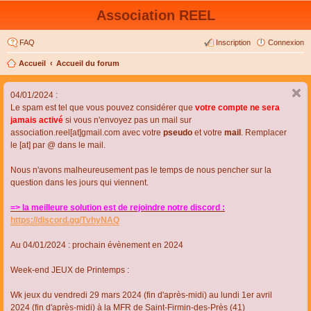
Association REEL
FAQ
Inscription
Connexion
Accueil
Accueil du forum
04/01/2024 :
Le spam est tel que vous pouvez considérer que
votre compte ne sera
jamais activé
si vous n'envoyez pas un mail sur
association.reel[at]gmail.com avec votre
pseudo
et votre
mail
. Remplacer
le [at] par @ dans le mail.
Nous n'avons malheureusement pas le temps de nous pencher sur la
question dans les jours qui viennent.
=> la meilleure solution est de rejoindre notre discord :
https://discord.gg/TvhyNAQ
Au 04/01/2024 : prochain évènement en 2024
Week-end JEUX de Printemps :
Wk jeux du vendredi 29 mars 2024 (fin d'après-midi) au lundi 1er avril
2024 (fin d'après-midi) à la MFR de Saint-Firmin-des-Près (41)