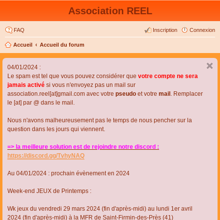
Association REEL
FAQ
Inscription
Connexion
Accueil
Accueil du forum
04/01/2024 :
Le spam est tel que vous pouvez considérer que
votre compte ne sera
jamais activé
si vous n'envoyez pas un mail sur
association.reel[at]gmail.com avec votre
pseudo
et votre
mail
. Remplacer
le [at] par @ dans le mail.
Nous n'avons malheureusement pas le temps de nous pencher sur la
question dans les jours qui viennent.
=> la meilleure solution est de rejoindre notre discord :
https://discord.gg/TvhyNAQ
Au 04/01/2024 : prochain évènement en 2024
Week-end JEUX de Printemps :
Wk jeux du vendredi 29 mars 2024 (fin d'après-midi) au lundi 1er avril
2024 (fin d'après-midi) à la MFR de Saint-Firmin-des-Près (41)